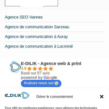
Agence SEO Vannes
Agence de communication Sarzeau
Agence de communication à Auray
Agence de communication à Locminé
E-DILIK - Agence web & print
4.9
Basé sur 97 avis
powered by
G
o
o
g
l
e
évaluez-nous sur
Gérer le consentement
Mélodie Nicot
il y a 6 mois
Pour offrir les meilleures expériences, nous utilisons des technologies