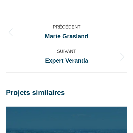
sur
sur
sur
sur
Facebook
X
LinkedIn
WhatsApp
Navigation
PRÉCÉDENT
de
Marie Grasland
Onglet
précédent
commentaire
SUIVANT
Expert Veranda
Projets
similaires
Projets similaires