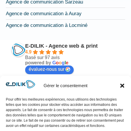
Agence de communication Sarzeau
Agence de communication à Auray
Agence de communication à Locminé
E-DILIK - Agence web & print
4.9
Basé sur 97 avis
powered by
G
o
o
g
l
e
évaluez-nous sur
Gérer le consentement
Mélodie Nicot
il y a 6 mois
Pour offrir les meilleures expériences, nous utilisons des technologies
telles que les cookies pour stocker et/ou accéder aux informations des
n 
Cher Antoine !!!Sincèrement Merci pour votre 
Je
appareils. Le fait de consentir à ces technologies nous permettra de traiter
travail hyper professionnel, rapide et très 
po
des données telles que le comportement de navigation ou les ID uniques
sur ce site. Le fait de ne pas consentir ou de retirer son consentement peut
esthétique !! Référencement qui se profile… ai 
en
avoir un effet négatif sur certaines caractéristiques et fonctions.
reçu énormément de compliments sur votre 
en