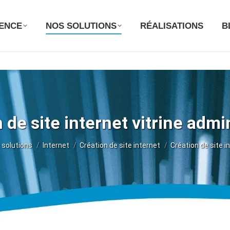
GENCE
NOS SOLUTIONS
RÉALISATIONS
B
 de site internet vitrine admi
 :
 solutions
Internet
Création de site internet
Création de site i