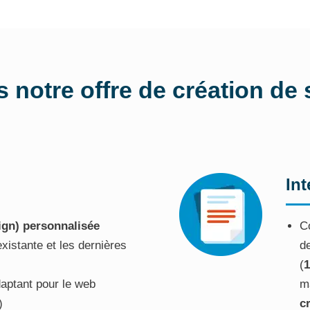
notre offre de création de si
In
ign) personnalisée
C
existante et les dernières
d
(
1
daptant pour le web
m
)
cr