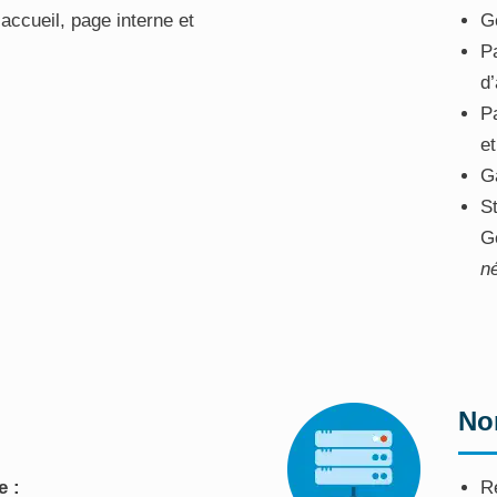
ccueil, page interne et
Ge
)
P
d’
Pa
et
G
St
G
n
No
e :
R