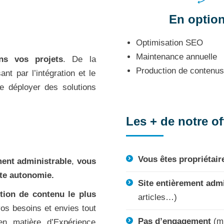
En optio
Optimisation SEO
Maintenance annuelle
s vos projets
. De la
Production de contenus
t par l’intégration et le
e déployer des solutions
Les + de notre of
Vous êtes propriétaire
ment administrable
,
vous
ute autonomie.
Site entièrement admi
tion de contenu le plus
articles…)
vos besoins et envies tout
Pas d’engagement
(mi
en matière d’Expérience