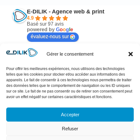
E-DILIK - Agence web & print
4.9
Basé sur 97 avis
powered by
G
o
o
g
l
e
évaluez-nous sur
Gérer le consentement
Mélodie Nicot
il y a 7 mois
Pour offrir les meilleures expériences, nous utilisons des technologies
telles que les cookies pour stocker et/ou accéder aux informations des
n 
Cher Antoine !!!Sincèrement Merci pour votre 
Je
appareils. Le fait de consentir à ces technologies nous permettra de traiter
travail hyper professionnel, rapide et très 
po
des données telles que le comportement de navigation ou les ID uniques
sur ce site. Le fait de ne pas consentir ou de retirer son consentement peut
esthétique !! Référencement qui se profile… ai 
en
avoir un effet négatif sur certaines caractéristiques et fonctions.
reçu énormément de compliments sur votre 
en
travail depuis qu’il est en ligne 😊!!Empathie, 
Ul
Accepter
rigueur et réactivité sont les maîtres mots.Antoine 
co
a une sensibilité qui lui permet de bien cerner ses 
la
Refuser
clients et de leur proposer des idées pertinentes et 
je
justes…Merci infiniment pour ce merveilleux 
pr