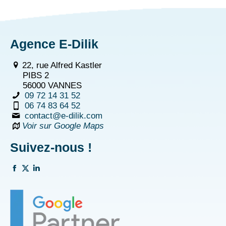
Agence E-Dilik
22, rue Alfred Kastler
PIBS 2
56000 VANNES
09 72 14 31 52
06 74 83 64 52
contact@e-dilik.com
Voir sur Google Maps
Suivez-nous !
La
La
La
page
page
page
Facebook
Twitter
Linkedin
s'ouvre
s'ouvre
s'ouvre
dans
dans
dans
une
une
une