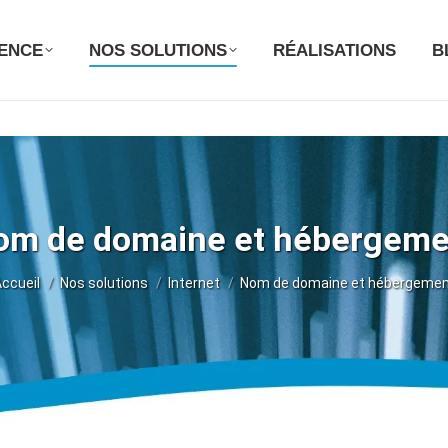
GENCE
NOS SOLUTIONS
RÉALISATIONS
B
om de domaine et hébergeme
ous êtes ici :
ccueil
Nos solutions
Internet
Nom de domaine et hébergeme