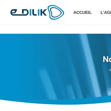
ACCUEIL
L’A
N
V
A