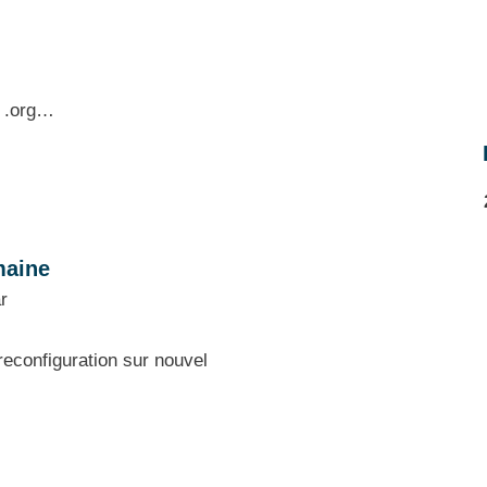
, .org…
maine
r
econfiguration sur nouvel