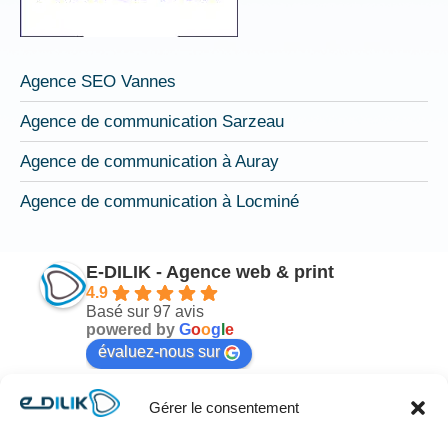
Agence SEO Vannes
Agence de communication Sarzeau
Agence de communication à Auray
Agence de communication à Locminé
E-DILIK - Agence web & print
4.9
Basé sur 97 avis
powered by
G
o
o
g
l
e
évaluez-nous sur
Gérer le consentement
Mélodie Nicot
il y a 6 mois