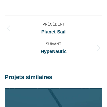
sur
sur
sur
sur
Facebook
X
LinkedIn
WhatsApp
Navigation
PRÉCÉDENT
de
Planet Sail
Onglet
précédent
commentaire
SUIVANT
HypeNautic
Projets
similaires
Projets similaires