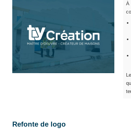
À 
co
Le
qu
te
Refonte de logo