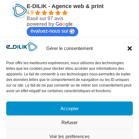
E-DILIK - Agence web & print
4.9
Basé sur 97 avis
powered by
G
o
o
g
l
e
évaluez-nous sur
Gérer le consentement
Mélodie Nicot
il y a 6 mois
Pour offrir les meilleures expériences, nous utilisons des technologies
telles que les cookies pour stocker et/ou accéder aux informations des
n 
Cher Antoine !!!Sincèrement Merci pour votre 
Je
appareils. Le fait de consentir à ces technologies nous permettra de traiter
travail hyper professionnel, rapide et très 
po
des données telles que le comportement de navigation ou les ID uniques
sur ce site. Le fait de ne pas consentir ou de retirer son consentement peut
esthétique !! Référencement qui se profile… ai 
en
avoir un effet négatif sur certaines caractéristiques et fonctions.
reçu énormément de compliments sur votre 
en
travail depuis qu’il est en ligne 😊!!Empathie, 
Ul
Accepter
rigueur et réactivité sont les maîtres mots.Antoine 
co
a une sensibilité qui lui permet de bien cerner ses 
la
Refuser
clients et de leur proposer des idées pertinentes et 
je
justes…Merci infiniment pour ce merveilleux 
pr
Voir les préférences