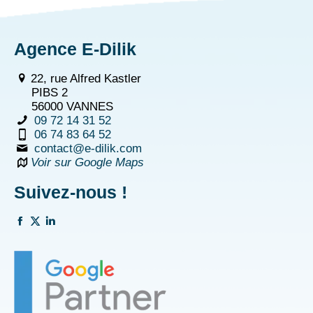
Agence E-Dilik
22, rue Alfred Kastler
PIBS 2
56000 VANNES
09 72 14 31 52
06 74 83 64 52
contact@e-dilik.com
Voir sur Google Maps
Suivez-nous !
La
La
La
page
page
page
Facebook
Twitter
Linkedin
s'ouvre
s'ouvre
s'ouvre
dans
dans
dans
une
une
une
nouvelle
nouvelle
nouvelle