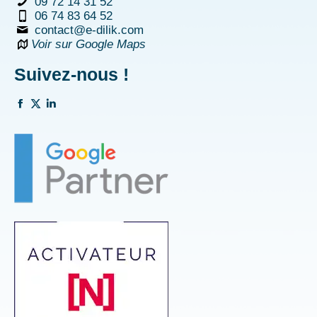
09 72 14 31 52
06 74 83 64 52
contact@e-dilik.com
Voir sur Google Maps
Suivez-nous !
La
La
La
page
page
page
Facebook
Twitter
Linkedin
s'ouvre
s'ouvre
s'ouvre
dans
dans
dans
une
une
une
nouvelle
nouvelle
nouvelle
fenêtre
fenêtre
fenêtre