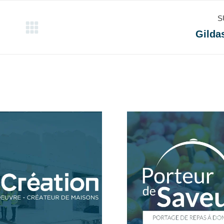
S
Gilda
Projets
similaires