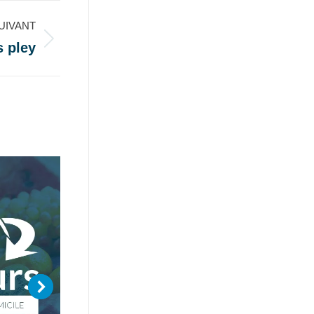
UIVANT
s pley