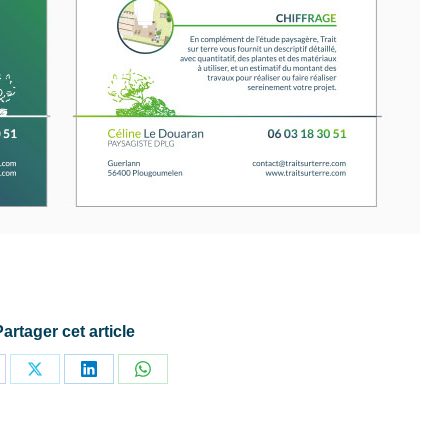
Partager cet article
rtager
Partager
Partager
Partager
r
sur
sur
sur
cebook
X
LinkedIn
WhatsApp