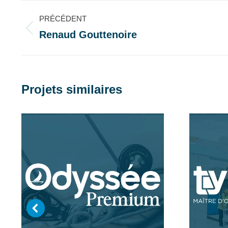
Navigation
PRÉCÉDENT
de
Renaud Gouttenoire
Onglet
précédent
commentaire
Projets similaires