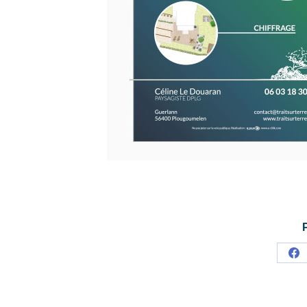
Pa
su
Fa