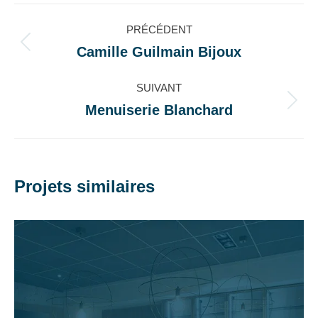
Navigation
PRÉCÉDENT
de
Camille Guilmain Bijoux
Onglet
précédent
commentaire
SUIVANT
Menuiserie Blanchard
Projets
similaires
Projets similaires