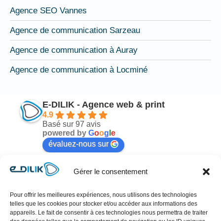
Agence SEO Vannes
Agence de communication Sarzeau
Agence de communication à Auray
Agence de communication à Locminé
E-DILIK - Agence web & print
4.9
Basé sur 97 avis
powered by
G
o
o
g
l
e
évaluez-nous sur
Gérer le consentement
Mélodie Nicot
il y a 6 mois
Pour offrir les meilleures expériences, nous utilisons des technologies
telles que les cookies pour stocker et/ou accéder aux informations des
n 
Cher Antoine !!!Sincèrement Merci pour votre 
Je
appareils. Le fait de consentir à ces technologies nous permettra de traiter