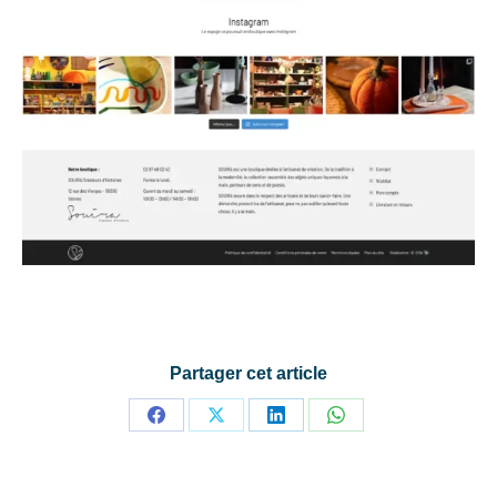
Partager cet article
Partager
Partager
Partager
Partager
sur
sur
sur
sur
Facebook
X
LinkedIn
WhatsApp