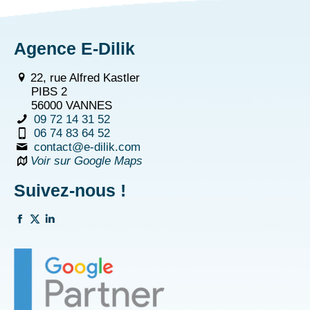
Agence E-Dilik
22, rue Alfred Kastler
PIBS 2
56000 VANNES
09 72 14 31 52
06 74 83 64 52
contact@e-dilik.com
Voir sur Google Maps
Suivez-nous !
La
La
La
page
page
page
Facebook
Twitter
Linkedin
s'ouvre
s'ouvre
s'ouvre
dans
dans
dans
une
une
une
nouvelle
nouvelle
nouvelle