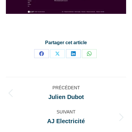
Partager cet article
Partager
Partager
Partager
Partager
sur
sur
sur
sur
Facebook
X
LinkedIn
WhatsApp
Navigation
PRÉCÉDENT
de
Julien Dubot
Onglet
précédent
commentaire
SUIVANT
AJ Electricité
Projets
similaires