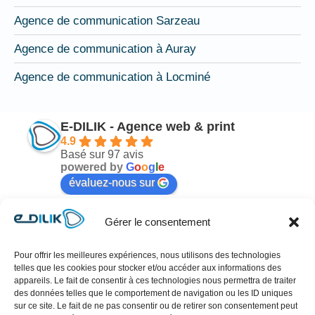
Agence de communication Sarzeau
Agence de communication à Auray
Agence de communication à Locminé
E-DILIK - Agence web & print
4.9
Basé sur 97 avis
powered by
G
o
o
g
l
e
évaluez-nous sur
Gérer le consentement
Mélodie Nicot
il y a 6 mois
Pour offrir les meilleures expériences, nous utilisons des technologies
telles que les cookies pour stocker et/ou accéder aux informations des
n 
Cher Antoine !!!Sincèrement Merci pour votre 
Je
appareils. Le fait de consentir à ces technologies nous permettra de traiter
travail hyper professionnel, rapide et très 
po
des données telles que le comportement de navigation ou les ID uniques
sur ce site. Le fait de ne pas consentir ou de retirer son consentement peut
esthétique !! Référencement qui se profile… ai 
en