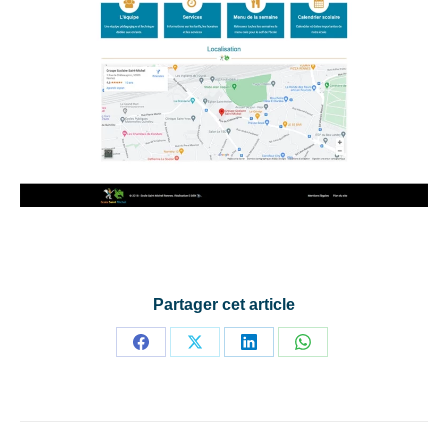
Partager cet article
Partager
Partager
Partager
Partager
sur
sur
sur
sur
Facebook
X
LinkedIn
WhatsApp
Navigation