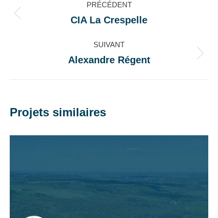
PRÉCÉDENT
de
CIA La Crespelle
Onglet
précédent
commentaire
SUIVANT
Alexandre Régent
Projets
similaires
Projets similaires