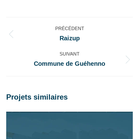
sur
sur
sur
sur
Facebook
X
LinkedIn
WhatsApp
Navigation
PRÉCÉDENT
de
Raizup
Onglet
précédent
commentaire
SUIVANT
Commune de Guéhenno
Projets
similaires
Projets similaires