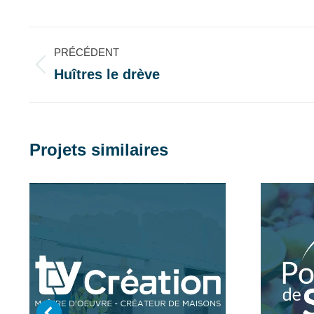
su
Fa
Navigation
PRÉCÉDENT
de
Huîtres le drève
Onglet
précédent
commentaire
Projets similaires