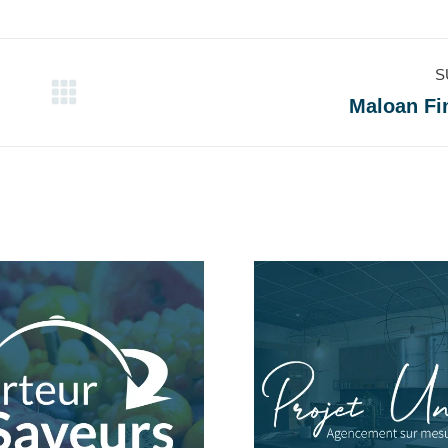
r
sur
sur
sur
cebook
X
LinkedIn
WhatsApp
S
Maloan Fi
Projets
similaires