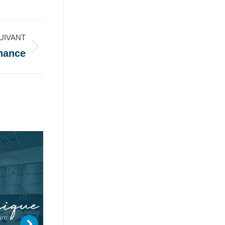
UIVANT
nance