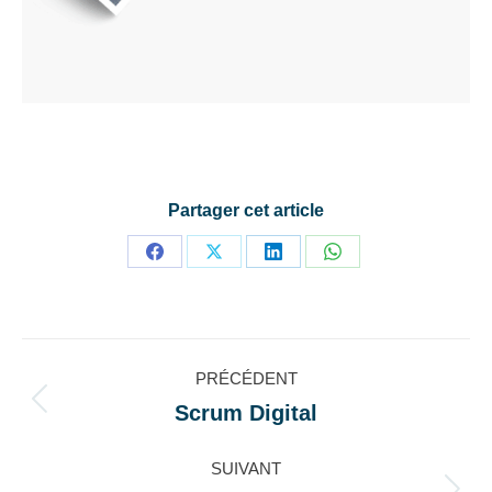
Partager cet article
Partager
Partager
Partager
Partager
sur
sur
sur
sur
Facebook
X
LinkedIn
WhatsApp
Navigation
PRÉCÉDENT
de
Scrum Digital
Onglet
précédent
commentaire
SUIVANT