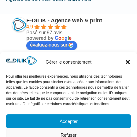
E-DILIK - Agence web & print
4.9
Basé sur 97 avis
powered by
G
o
o
g
l
e
évaluez-nous sur
Gérer le consentement
Mélodie Nicot
il y a 6 mois
Pour offrir les meilleures expériences, nous utilisons des technologies
telles que les cookies pour stocker et/ou accéder aux informations des
n 
Cher Antoine !!!Sincèrement Merci pour votre 
Je
appareils. Le fait de consentir à ces technologies nous permettra de traiter
des données telles que le comportement de navigation ou les ID uniques
travail hyper professionnel, rapide et très 
po
sur ce site. Le fait de ne pas consentir ou de retirer son consentement peut
esthétique !! Référencement qui se profile… ai 
en
avoir un effet négatif sur certaines caractéristiques et fonctions.
reçu énormément de compliments sur votre 
en
travail depuis qu’il est en ligne 😊!!Empathie, 
Ul
Accepter
rigueur et réactivité sont les maîtres mots.Antoine 
co
a une sensibilité qui lui permet de bien cerner ses 
la
Refuser