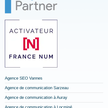
une
une
une
nouvelle
nouvelle
nouvelle
fenêtre
fenêtre
fenêtre
Agence SEO Vannes
Agence de communication Sarzeau
Agence de communication à Auray
Agence de communication à Locminé