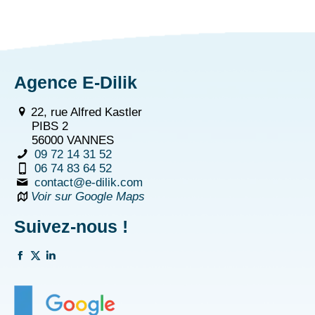
Agence E-Dilik
22, rue Alfred Kastler
PIBS 2
56000 VANNES
09 72 14 31 52
06 74 83 64 52
contact@e-dilik.com
Voir sur Google Maps
Suivez-nous !
La
La
La
page
page
page
Facebook
Twitter
Linkedin
s'ouvre
s'ouvre
s'ouvre
dans
dans
dans