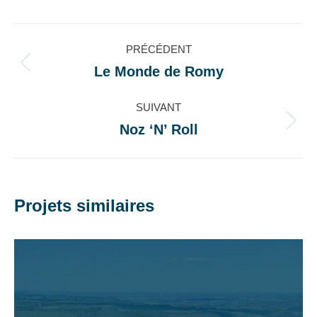
Facebook
X
LinkedIn
WhatsApp
Navigation
PRÉCÉDENT
de
Le Monde de Romy
Onglet
précédent
commentaire
SUIVANT
Noz ‘N’ Roll
Projets
similaires
Projets similaires