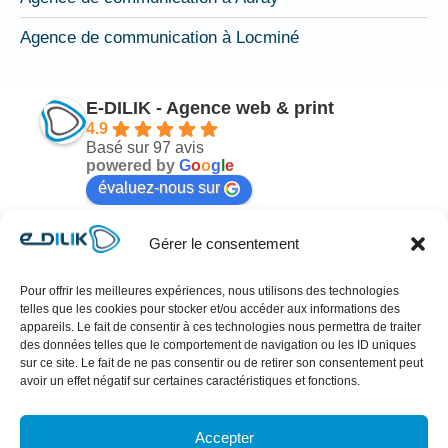
Agence de communication à Locminé
E-DILIK - Agence web & print
4.9
Basé sur 97 avis
powered by
G
o
o
g
l
e
évaluez-nous sur
Gérer le consentement
Mélodie Nicot
il y a 6 mois
Pour offrir les meilleures expériences, nous utilisons des technologies
telles que les cookies pour stocker et/ou accéder aux informations des
n 
Cher Antoine !!!Sincèrement Merci pour votre 
Je
appareils. Le fait de consentir à ces technologies nous permettra de traiter
des données telles que le comportement de navigation ou les ID uniques
travail hyper professionnel, rapide et très 
po
sur ce site. Le fait de ne pas consentir ou de retirer son consentement peut
esthétique !! Référencement qui se profile… ai 
en
avoir un effet négatif sur certaines caractéristiques et fonctions.
reçu énormément de compliments sur votre 
en
travail depuis qu’il est en ligne 😊!!Empathie, 
Ul
Accepter
rigueur et réactivité sont les maîtres mots.Antoine 
co