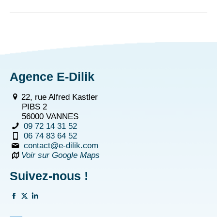
Agence E-Dilik
22, rue Alfred Kastler
PIBS 2
56000 VANNES
09 72 14 31 52
06 74 83 64 52
contact@e-dilik.com
Voir sur Google Maps
Suivez-nous !
La
La
La
page
page
page
Facebook
Twitter
Linkedin