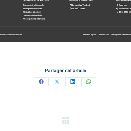
Partager cet article
Partager
Partager
Partager
Partager
sur
sur
sur
sur
Facebook
X
LinkedIn
WhatsApp
Projets