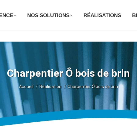
GENCE
NOS SOLUTIONS
RÉALISATIONS
B
Charpentier Ô bois de brin
Vous êtes ici :
Accueil
Réalisation
Charpentier Ô bois de brin