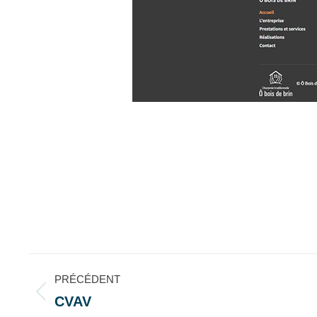
Navigation
PRÉCÉDENT
de
CVAV
Onglet