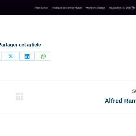
Partager cet article
rtager
Partager
Partager
Partager
r
sur
sur
sur
cebook
X
LinkedIn
WhatsApp
S
Alfred Ra
Projets
similaires