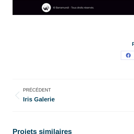
Pa
su
Fa
Navigation
PRÉCÉDENT
de
Iris Galerie
Onglet
précédent
commentaire
Projets similaires