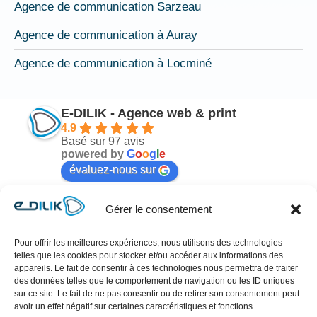
Agence de communication Sarzeau
Agence de communication à Auray
Agence de communication à Locminé
E-DILIK - Agence web & print
4.9
Basé sur 97 avis
powered by
G
o
o
g
l
e
évaluez-nous sur
Gérer le consentement
Ty-Creation
il y a 6 mois
Pour offrir les meilleures expériences, nous utilisons des technologies
telles que les cookies pour stocker et/ou accéder aux informations des
Très satisfait du travail réalisé pour le logo de mon 
Ch
appareils. Le fait de consentir à ces technologies nous permettra de traiter
des données telles que le comportement de navigation ou les ID uniques
entreprise.Professionnel à l’écoute, plusieurs 
tr
sur ce site. Le fait de ne pas consentir ou de retirer son consentement peut
propositions ont été faites jusqu’à trouver la 
es
avoir un effet négatif sur certaines caractéristiques et fonctions.
version parfaite.Tout s’est très bien passé, je 
re