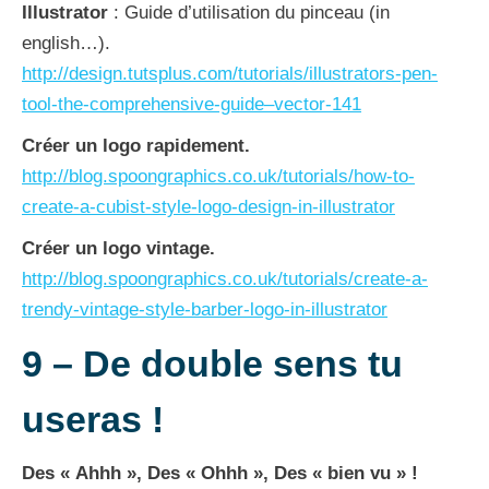
Illustrator
: Guide d’utilisation du pinceau (in
english…).
http://design.tutsplus.com/tutorials/illustrators-pen-
tool-the-comprehensive-guide–vector-141
Créer un logo rapidement.
http://blog.spoongraphics.co.uk/tutorials/how-to-
create-a-cubist-style-logo-design-in-illustrator
Créer un logo vintage.
http://blog.spoongraphics.co.uk/tutorials/create-a-
trendy-vintage-style-barber-logo-in-illustrator
9 –
De double sens tu
useras !
Des « Ahhh », Des « Ohhh », Des « bien vu » !