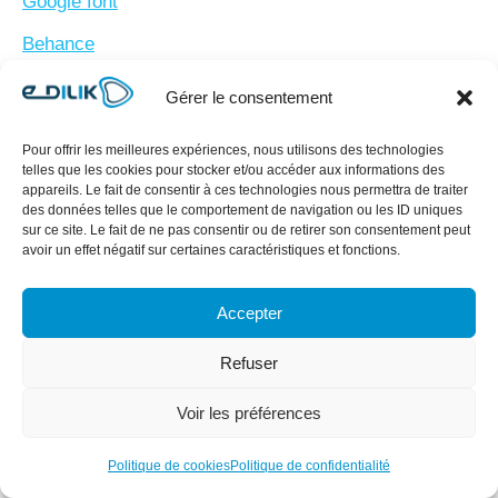
Google font
Behance
7 sites d’icônes gratuits !
Gérer le consentement
Pour illustrer votre activité grâce à une icône très
Pour offrir les meilleures expériences, nous utilisons des technologies
telles que les cookies pour stocker et/ou accéder aux informations des
simple. Ces sites sont gratuits et propose des fichiers
appareils. Le fait de consentir à ces technologies nous permettra de traiter
vectorisés de très grandes qualités.
des données telles que le comportement de navigation ou les ID uniques
sur ce site. Le fait de ne pas consentir ou de retirer son consentement peut
Freepik
avoir un effet négatif sur certaines caractéristiques et fonctions.
Vecteezy
Accepter
Font Awesome
Refuser
Fontello
Voir les préférences
Modern Pictograms
Typicons
Politique de cookies
Politique de confidentialité
Alle