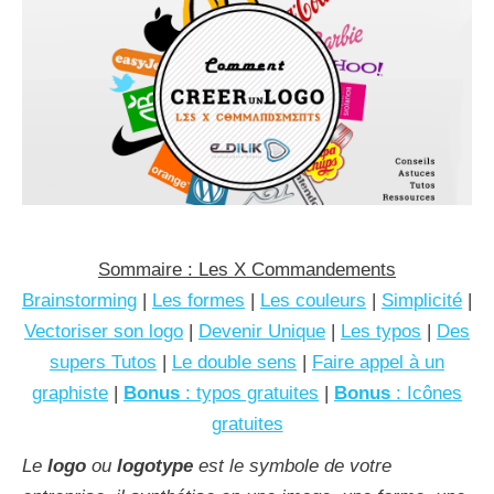
Sommaire : Les X Commandements
Brainstorming
|
Les formes
|
Les couleurs
|
Simplicité
|
Vectoriser son logo
|
Devenir Unique
|
Les typos
|
Des
supers Tutos
|
Le double sens
|
Faire appel à un
graphiste
|
Bonus
: typos gratuites
|
Bonus
: Icônes
gratuites
Le
logo
ou
logotype
est le symbole de votre